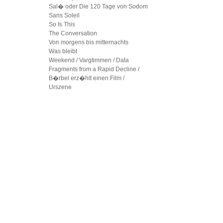
Sal� oder Die 120 Tage von Sodom
Sans Soleil
So Is This
The Conversation
Von morgens bis mitternachts
Was bleibt
Weekend / Vargtimmen / Data
Fragments from a Rapid Decline /
B�rbel erz�hlt einen Film /
Urszene