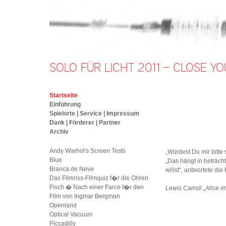
SOLO FÜR LICHT 2011 — CLOSE YO
Startseite
Einführung
Spielorte | Service | Impressum
Dank | Förderer | Partner
Archiv
Andy Warhol's Screen Tests
„Würdest Du mir bitt
Blue
„Das hängt in beträc
Branca de Neve
willst“, antwortete die
Das Filmriss-Filmquiz f�r die Ohren
Fisch � Nach einer Farce f�r den
Lewis Carroll „Alice 
Film von Ingmar Bergman
Openland
Optical Vacuum
Piccadilly